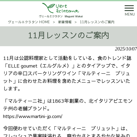
MENU
ヴェールエクラタン HOME
>
新着情報
>
11月レッスンのご案内
11月レッスンのご案内
2025/10/07
11月は公認料理家として活動をしている、食のトレンド誌
「ELLE goumet（エルグルメ）」とのタイアップで、イタ
リアの辛口スパークリングワイン「マルティーニ ブリュ
ット」に合わせたお料理を含めたメニューでレッスンいた
します。
「マルティーニ社」は1863年創業の、北イタリアピエモン
テ州の老舗ブランド。
https://www.martini-jp.com/
今回使わせていただく「マルティーニ ブリュット」は、
フレッシュで果実味溢れる、爽やかさとまろやかな旨みの